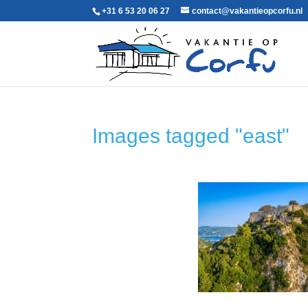
+31 6 53 20 06 27‬
contact@vakantieopcorfu.nl
Images tagged "east"