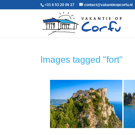
+31 6 53 20 06 27‬
contact@vakantieopcorfu.nl
Images tagged "fort"