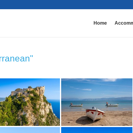
Home
Accomm
rranean"