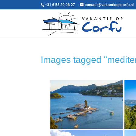
+31 6 53 20 06 27‬
contact@vakantieopcorfu.nl
Images tagged "medite