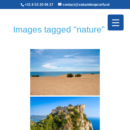
+31 6 53 20 06 27‬
contact@vakantieopcorfu.nl
Images tagged "nature"