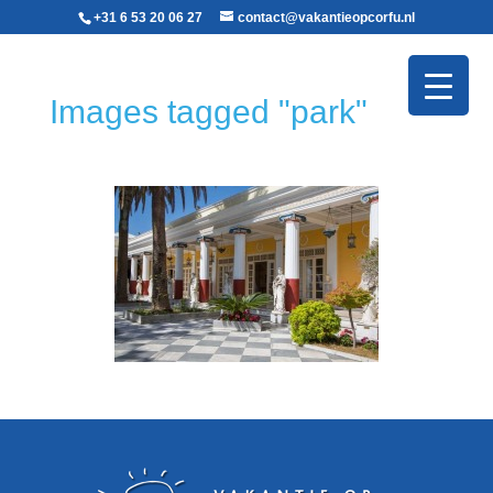
+31 6 53 20 06 27‬
contact@vakantieopcorfu.nl
Images tagged "park"