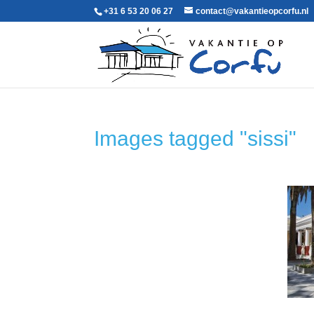
+31 6 53 20 06 27‬
contact@vakantieopcorfu.nl
Images tagged "sissi"