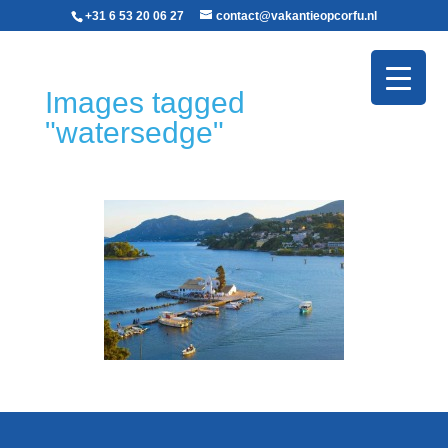
+31 6 53 20 06 27‬
contact@vakantieopcorfu.nl
Images tagged
"watersedge"